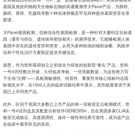
基因及免疫药物相关生物标志物的高通量测序大Panel产品，为肺癌、
肠癌、胃癌、乳腺癌等数十种实体肿瘤及罕见癌种提供基因变异全景
图谱。
大Panel基因检测，也称综合性基因检测，是一种针对大量特定目标基
因（通常与癌症、遗传病等密切相关）的测序技术。它能够检测人体
基因中存在的遗传变异和突变，从而为多种疾病的辅助诊断、风险评
估和个性化治疗方案制定提供关键信息。
据悉，作为世和基因创立之初就全力研发的创新型“拳头”产品，世和
一号®历经数次升级，久经临床考验。一些亮眼数据，为这份努力写
下生动“注脚”——其检测敏感性、特异性、重复性等核心指标均达国
际领先水平，在1500人次的临床试验结果中显示，其性能显著优于美
国已上市同类产品。
此外，区别于美国大多数已上市产品的单一实验室定点检测模式，世
和一号®试剂盒及其配套分析软件GENESIS®，也在美国多家CLIA实
验室完成验证。高度易用性、操作一致性和结果可靠性，成为该产品
在临床中最常听见的形容。