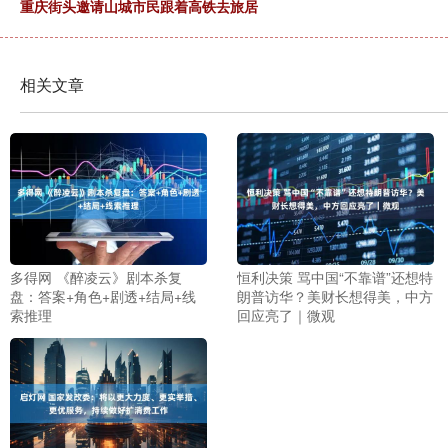
重庆街头邀请山城市民跟着高铁去旅居
相关文章
多得网 《醉凌云》剧本杀复
恒利决策 骂中国“不靠谱”还想特
盘：答案+角色+剧透+结局+线
朗普访华？美财长想得美，中方
索推理
回应亮了｜微观