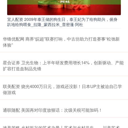
宜人配资 2009年泰王储的狗生日，泰王妃为了给狗助兴，俯身
趴地给狗喂食_拉隆_蒙西拉米_普密蓬·阿杜
华锋优配网 商界“皖超”联赛打响，中古坊助力打造赛事“松弛新
体验”
星合证券 卫光生物：上半年研发费用增长14%，创新驱动、产能
扩容打造血制品先锋
联美配资 烧光4000万日元，游戏还没影！日本UP主被迫自己学
做游戏
通联随配 美国再对印度放狠话：次级关税可能加码！
速盈策略 乡村振兴的艺术力量丨艺术与乡村共生——川美艺术