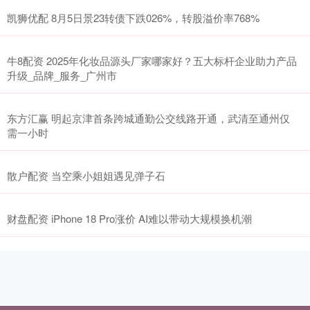
凯狮优配 8月5日景23转债下跌026%，转股溢价率768%
牛8配资 2025年化妆品源头厂家哪家好？五大标杆企业助力产品
升级_品牌_服务_广州市
东方汇赢 明起京津首条跨城通勤公交线路开通，武清至通州仅
需一小时
散户配资 当空乘小姐姐遇见弹子石
财盘配资 iPhone 18 Pro涨价 AI难以带动大规模换机潮