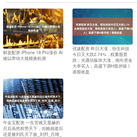
优速配资 昨日大涨，恒生科技
财盘配资 iPhone 18 Pro涨价 AI
今日又大跌2.74%，权重股普
难以带动大规模换机潮
跌；光通信板块大涨，南向资金
大举买入；高盛下调H股评级丨
港股收盘
牛金宝配资 一生苦难又显赫的
吕后虽然权势天下，但她崩逝后
还是被刘氏灭了族_刘邦_吕雉_