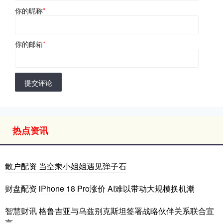
你的昵称
*
你的邮箱
*
提交评论
热点资讯
散户配资 当空乘小姐姐遇见弹子石
财盘配资 iPhone 18 Pro涨价 AI难以带动大规模换机潮
智慧财讯 格鲁吉亚与乌兹别克斯坦签署战略伙伴关系联合宣
言