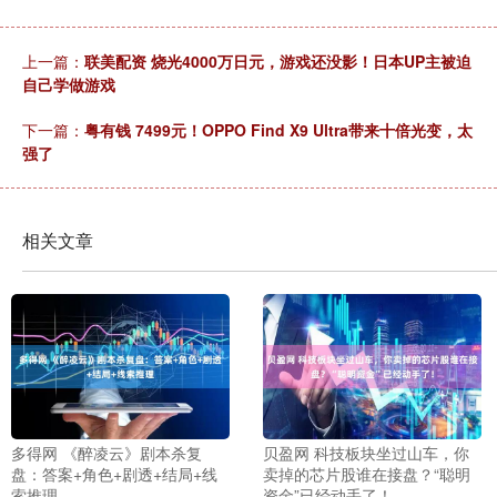
上一篇：
联美配资 烧光4000万日元，游戏还没影！日本UP主被迫
自己学做游戏
下一篇：
粤有钱 7499元！OPPO Find X9 Ultra带来十倍光变，太
强了
相关文章
多得网 《醉凌云》剧本杀复
贝盈网 科技板块坐过山车，你
盘：答案+角色+剧透+结局+线
卖掉的芯片股谁在接盘？“聪明
索推理
资金”已经动手了！