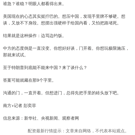
谁急？谁稳？明眼人都看得出来。
美国现在的心态其实挺拧巴的。想压中国，发现手里牌不够硬。想
谈，又放不下身段。想摆出强硬样子给国内看，又怕把路堵死。
结果就是这种操作：边骂边约饭。
中方的态度倒是一直没变。你想好好谈，门开着。你想玩极限施压，
那就来试试。
至于特朗普到底能不能来中国？来了谈什么？
答案可能就藏在那9个字里。
沟通的门，一直开着。但想进门，总得先把手里的砖头放下吧。
南方+记者 彭奕菲
信息来源：新华社、央视新闻、观察者网
配资最新行情提示：文章来自网络，不代表本站观点。