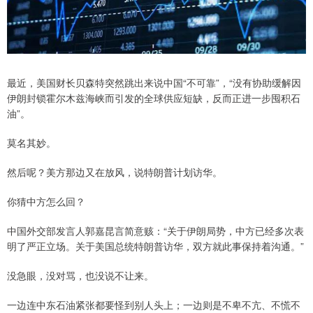
最近，美国财长贝森特突然跳出来说中国“不可靠”，“没有协助缓解因
伊朗封锁霍尔木兹海峡而引发的全球供应短缺，反而正进一步囤积石
油”。
莫名其妙。
然后呢？美方那边又在放风，说特朗普计划访华。
你猜中方怎么回？
中国外交部发言人郭嘉昆言简意赅：“关于伊朗局势，中方已经多次表
明了严正立场。关于美国总统特朗普访华，双方就此事保持着沟通。”
没急眼，没对骂，也没说不让来。
一边连中东石油紧张都要怪到别人头上；一边则是不卑不亢、不慌不