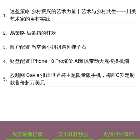
速盈策略 乡村振兴的艺术力量丨艺术与乡村共生——川美
1、
艺术家的乡村实践
易策略 后备箱的狂欢
2、
散户配资 当空乘小姐姐遇见弹子石
3、
财盘配资 iPhone 18 Pro涨价 AI难以带动大规模换机潮
4、
股顺网 Caviar推出世界杯主题限量版手机，梅西C罗定制
5、
款售价超万美元
配资最新行情
安全杠杆炒股
配资行业查询