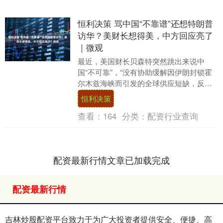
恒利决策 骂中国“不靠谱”还想特朗普
访华？美财长想得美，中方回应亮了
｜微观
最近，美国财长贝森特突然跳出来说中
国“不可靠”，“没有协助缓解因伊朗封锁霍
尔木兹海峡而引发的全球供应短缺，反而
正进一步囤积石油”。 莫名其妙。 然后
恒利决策
呢？美方那边....
查看：
164
分类：
配资行业查询
配资最新行情文章已加载完成
配资最新行情
吉林炒股配资平台致力于为广大投资者提供安全、便捷、高