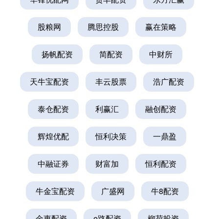
股粮网
腾思控股
赢在策略
扬帆配资
简配资
中财所
天牛宝配资
丰云股票
浩广配资
泰仓配资
利赢汇
融创配资
辉煌优配
恒利决策
一鼎盈
中融证券
财富加
恒利配资
牛金宝配资
广盛网
牛8配资
金惠配资
e路配资
柳荷投资