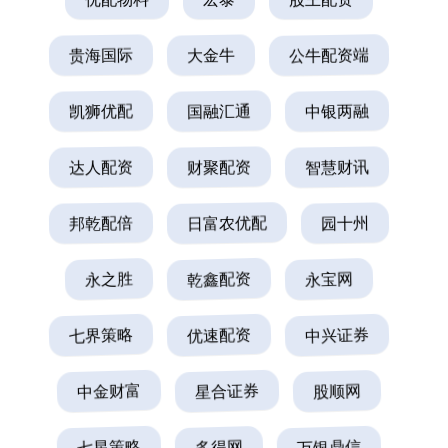
贵海国际
大金牛
公牛配资端
凯狮优配
国融汇通
中银两融
达人配资
财聚配资
智慧财讯
邦乾配倍
日富农优配
园十州
永之胜
乾鑫配资
永宝网
七界策略
优速配资
中兴证券
中金财富
星合证券
股顺网
七星策略
多得网
万银鼎信