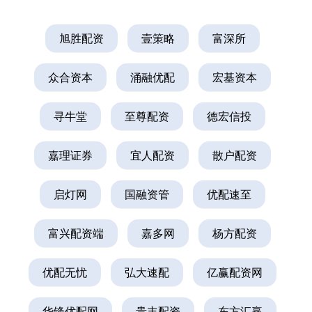
旭胜配资
壹策略
富深所
众合资本
涌融优配
宏基资本
寻牛堂
至尊配资
德宏信投
嘉理证券
宜人配资
散户配资
启灯网
国融资管
优配速至
富兴配资端
嘉多网
杨方配资
优配无忧
弘大速配
亿赢配资网
华锋优配网
贵丰配资
东方汇赢