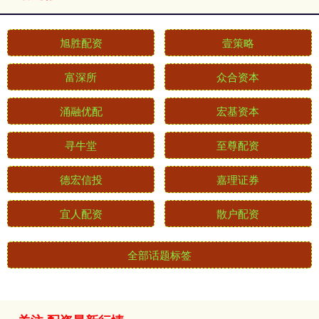
旭胜配资
壹策略
富深所
众合资本
涌融优配
宏基资本
寻牛堂
至尊配资
德宏信投
嘉理证券
宜人配资
散户配资
全部话题标签