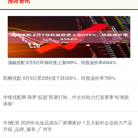
推荐资讯
涌融优配 8月5日环旭转债上涨099%，转股溢价率4364%
凯狮优配 8月5日景23转债下跌026%，转股溢价率768%
华锋优配网 商界“皖超”联赛打响，中古坊助力打造赛事“松弛新
体验”
牛8配资 2025年化妆品源头厂家哪家好？五大标杆企业助力产品
升级_品牌_服务_广州市