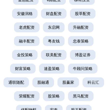
安徽润格
财盘配资
股莘配资
老虎配资
东启网
升融配资
融丰配资
粤友钱
忠泰策略
金投策略
联美配资
博盈证券
财富策略
速盈策略
牛顾问策略
通联随配
股融通
股赢家
科云汇
荣耀配资
股策略
黑马配资
优配物料
宏泰
股王配资