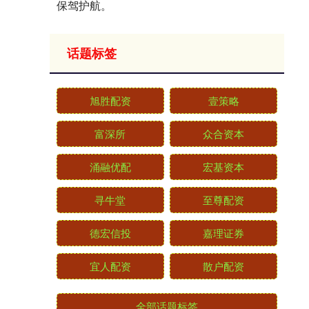
保驾护航。
话题标签
旭胜配资
壹策略
富深所
众合资本
涌融优配
宏基资本
寻牛堂
至尊配资
德宏信投
嘉理证券
宜人配资
散户配资
全部话题标签