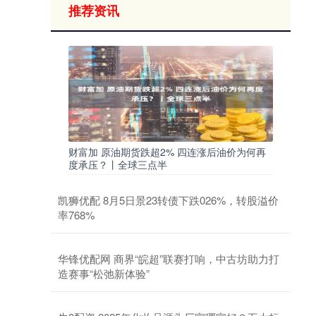
推荐资讯
财富加 原油期货跌超2% 四连涨后油价为何再
度承压？丨全球三点半
凯狮优配 8月5日景23转债下跌026%，转股溢价
率768%
华锋优配网 商界“皖超”联赛打响，中古坊助力打
造赛事“松弛新体验”