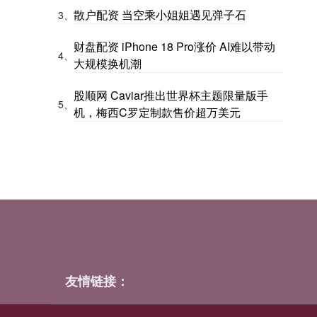
散户配资 当空乘小姐姐遇见弹子石
3、
财盘配资 iPhone 18 Pro涨价 AI难以带动
4、
大规模换机潮
股顺网 Caviar推出世界杯主题限量版手
5、
机，梅西C罗定制款售价超万美元
友情链接：