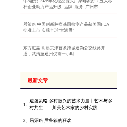
牛8配资 2025年化妆品源头厂家哪家好？五大标
杆企业助力产品升级_品牌_服务_广州市
股策略 中国创新肿瘤基因检测产品获美国FDA
批准上市 实现全球“大满贯”
东方汇赢 明起京津首条跨城通勤公交线路开
通，武清至通州仅需一小时
最新文章
速盈策略 乡村振兴的艺术力量丨艺术与乡
1、
村共生——川美艺术家的乡村实践
易策略 后备箱的狂欢
2、