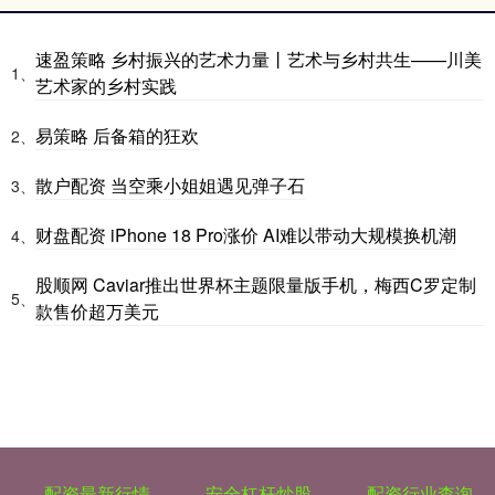
速盈策略 乡村振兴的艺术力量丨艺术与乡村共生——川美
1、
艺术家的乡村实践
易策略 后备箱的狂欢
2、
散户配资 当空乘小姐姐遇见弹子石
3、
财盘配资 iPhone 18 Pro涨价 AI难以带动大规模换机潮
4、
股顺网 Caviar推出世界杯主题限量版手机，梅西C罗定制
5、
款售价超万美元
配资最新行情
安全杠杆炒股
配资行业查询