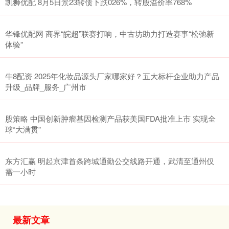
凯狮优配 8月5日景23转债下跌026%，转股溢价率768%
华锋优配网 商界“皖超”联赛打响，中古坊助力打造赛事“松弛新
体验”
牛8配资 2025年化妆品源头厂家哪家好？五大标杆企业助力产品
升级_品牌_服务_广州市
股策略 中国创新肿瘤基因检测产品获美国FDA批准上市 实现全
球“大满贯”
东方汇赢 明起京津首条跨城通勤公交线路开通，武清至通州仅
需一小时
最新文章