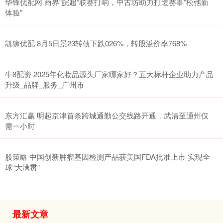
华锋优配网 商界“皖超”联赛打响，中古坊助力打造赛事“松弛新
体验”
凯狮优配 8月5日景23转债下跌026%，转股溢价率768%
牛8配资 2025年化妆品源头厂家哪家好？五大标杆企业助力产品
升级_品牌_服务_广州市
东方汇赢 明起京津首条跨城通勤公交线路开通，武清至通州仅
需一小时
股策略 中国创新肿瘤基因检测产品获美国FDA批准上市 实现全
球“大满贯”
最新文章