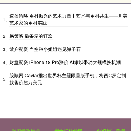
速盈策略 乡村振兴的艺术力量丨艺术与乡村共生——川美
1、
艺术家的乡村实践
易策略 后备箱的狂欢
2、
散户配资 当空乘小姐姐遇见弹子石
3、
财盘配资 iPhone 18 Pro涨价 AI难以带动大规模换机潮
4、
股顺网 Caviar推出世界杯主题限量版手机，梅西C罗定制
5、
款售价超万美元
配资最新行情
安全杠杆炒股
配资行业查询