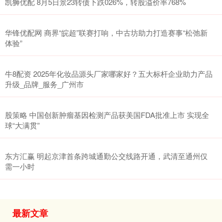
凯狮优配 8月5日景23转债下跌026%，转股溢价率768%
华锋优配网 商界“皖超”联赛打响，中古坊助力打造赛事“松弛新
体验”
牛8配资 2025年化妆品源头厂家哪家好？五大标杆企业助力产品
升级_品牌_服务_广州市
股策略 中国创新肿瘤基因检测产品获美国FDA批准上市 实现全
球“大满贯”
东方汇赢 明起京津首条跨城通勤公交线路开通，武清至通州仅
需一小时
最新文章