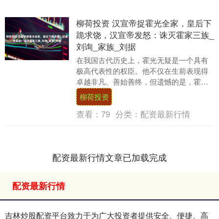
柳荷投资 汉宣帝捉霍光全家，皇后下
跪求饶，汉宣帝发怒：诛灭霍家三族_
刘询_家族_刘据
在我国古代历史上，霍光无疑是一个具有
极高代表性的权臣。他不仅在生前表现得
卓越非凡、善始善终，但遗憾的是，霍光
的去世并没有带来他应有的荣光，反而使
柳荷投资
得他的家族迅速走....
查看：
79
分类：
配资最新行情
配资最新行情文章已加载完成
配资最新行情
吉林炒股配资平台致力于为广大投资者提供安全、便捷、高