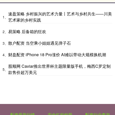
速盈策略 乡村振兴的艺术力量丨艺术与乡村共生——川美
1、
艺术家的乡村实践
易策略 后备箱的狂欢
2、
散户配资 当空乘小姐姐遇见弹子石
3、
财盘配资 iPhone 18 Pro涨价 AI难以带动大规模换机潮
4、
股顺网 Caviar推出世界杯主题限量版手机，梅西C罗定制
5、
款售价超万美元
配资最新行情
安全杠杆炒股
配资行业查询