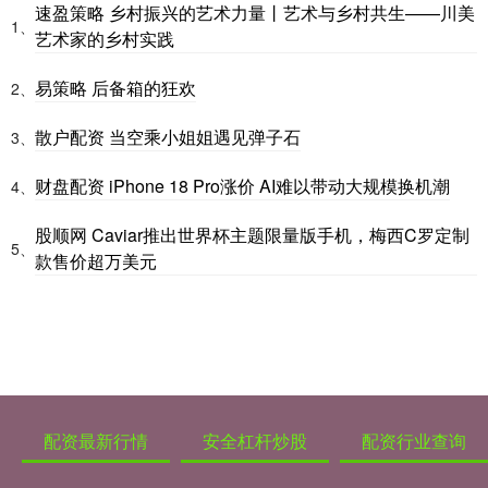
速盈策略 乡村振兴的艺术力量丨艺术与乡村共生——川美
1、
艺术家的乡村实践
易策略 后备箱的狂欢
2、
散户配资 当空乘小姐姐遇见弹子石
3、
财盘配资 iPhone 18 Pro涨价 AI难以带动大规模换机潮
4、
股顺网 Caviar推出世界杯主题限量版手机，梅西C罗定制
5、
款售价超万美元
配资最新行情
安全杠杆炒股
配资行业查询