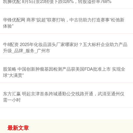
凯狮优配 8月5日景23转债下跌026%，转股溢价率768%
华锋优配网 商界“皖超”联赛打响，中古坊助力打造赛事“松弛新
体验”
牛8配资 2025年化妆品源头厂家哪家好？五大标杆企业助力产品
升级_品牌_服务_广州市
股策略 中国创新肿瘤基因检测产品获美国FDA批准上市 实现全
球“大满贯”
东方汇赢 明起京津首条跨城通勤公交线路开通，武清至通州仅
需一小时
最新文章