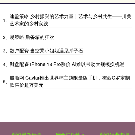
速盈策略 乡村振兴的艺术力量丨艺术与乡村共生——川美
1、
艺术家的乡村实践
易策略 后备箱的狂欢
2、
散户配资 当空乘小姐姐遇见弹子石
3、
财盘配资 iPhone 18 Pro涨价 AI难以带动大规模换机潮
4、
股顺网 Caviar推出世界杯主题限量版手机，梅西C罗定制
5、
款售价超万美元
配资最新行情
安全杠杆炒股
配资行业查询