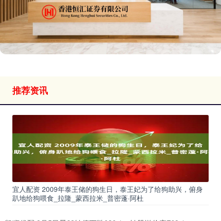
推荐资讯
宜人配资 2009年泰王储的狗生日，泰王妃为了给狗助兴，俯身
趴地给狗喂食_拉隆_蒙西拉米_普密蓬·阿杜