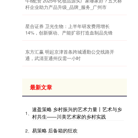
牛8配资 2025年化妆品源头厂家哪家好？五大标
杆企业助力产品升级_品牌_服务_广州市
星合证券 卫光生物：上半年研发费用增长
14%，创新驱动、产能扩容打造血制品先锋
东方汇赢 明起京津首条跨城通勤公交线路开
通，武清至通州仅需一小时
最新文章
速盈策略 乡村振兴的艺术力量丨艺术与乡
1、
村共生——川美艺术家的乡村实践
易策略 后备箱的狂欢
2、