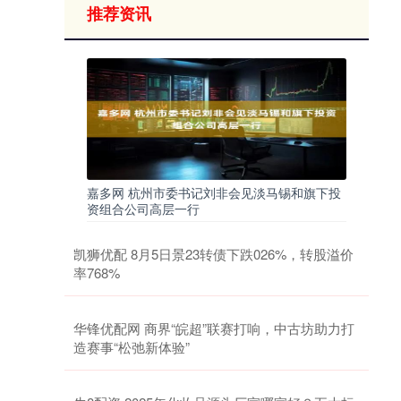
推荐资讯
嘉多网 杭州市委书记刘非会见淡马锡和旗下投
资组合公司高层一行
凯狮优配 8月5日景23转债下跌026%，转股溢价
率768%
华锋优配网 商界“皖超”联赛打响，中古坊助力打
造赛事“松弛新体验”