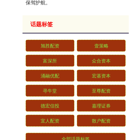
保驾护航。
话题标签
旭胜配资
壹策略
富深所
众合资本
涌融优配
宏基资本
寻牛堂
至尊配资
德宏信投
嘉理证券
宜人配资
散户配资
全部话题标签