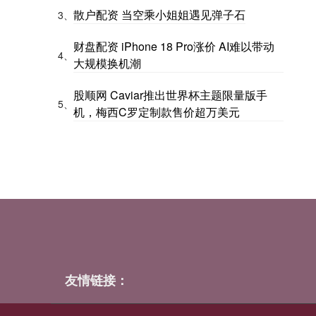
散户配资 当空乘小姐姐遇见弹子石
3、
财盘配资 iPhone 18 Pro涨价 AI难以带动
4、
大规模换机潮
股顺网 Caviar推出世界杯主题限量版手
5、
机，梅西C罗定制款售价超万美元
友情链接：