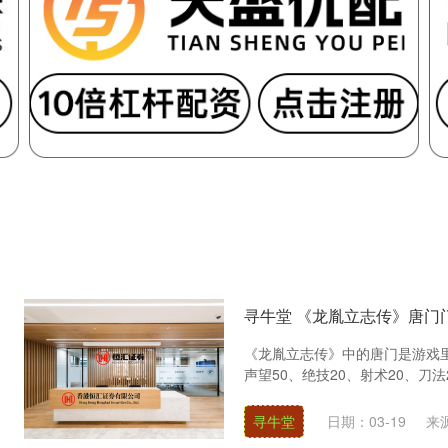
寻牛堂 《龙胤立志传》唐门
《龙胤立志传》中的唐门是游戏
声望50、绝技20、射术20、刀法
寻牛堂
日期：03-19
来